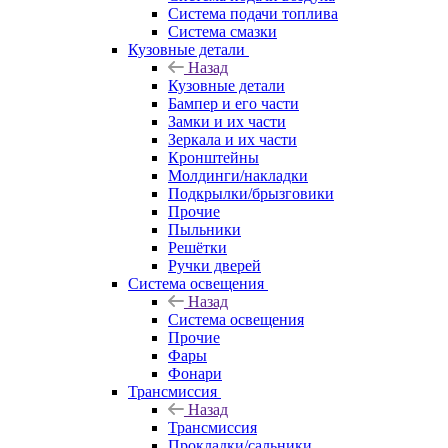
Система подачи топлива
Система смазки
Кузовные детали
Назад
Кузовные детали
Бампер и его части
Замки и их части
Зеркала и их части
Кронштейны
Молдинги/накладки
Подкрылки/брызговики
Прочие
Пыльники
Решётки
Ручки дверей
Система освещения
Назад
Система освещения
Прочие
Фары
Фонари
Трансмиссия
Назад
Трансмиссия
Прокладки/сальники