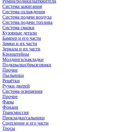
Ремни/ролики/натяжители
Система зажигания
Система охлаждения
Система подачи воздуха
Система подачи топлива
Система смазки
Кузовные детали
Бампер и его части
Замки и их части
Зеркала и их части
Кронштейны
Молдинги/накладки
Подкрылки/брызговики
Прочие
Пыльники
Решётки
Ручки дверей
Система освещения
Прочие
Фары
Фонари
Трансмиссия
Прокладки/сальники
Сцепление и его части
Тросы