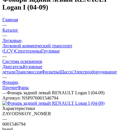
Logan I (04-09)
Главная
—
Каталог
—
Легковые
Легковой коммерческий транспорт
(LCV)
Спецтехника
Грузовые
—
Система освещения
Двигатель
Кузовные
детали
Трансмиссия
Фильтры
Шасси
Электрооборудование
—
Фонари
Прочие
Фары
—
Фонарь задний левый RENAULT Logan I (04-09)
Артикул:
NSP076001546794
Характеристики
ZAVODSKOY_NOMER
—
6001546794
brand