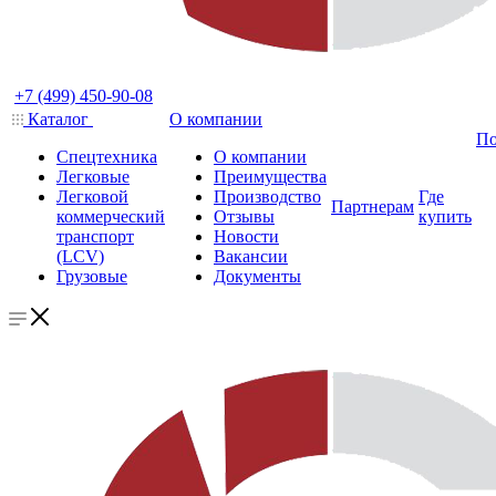
+7 (499) 450-90-08
Каталог
О компании
По
Спецтехника
О компании
Легковые
Преимущества
Легковой
Производство
Где
Партнерам
коммерческий
Отзывы
купить
транспорт
Новости
(LCV)
Вакансии
Грузовые
Документы