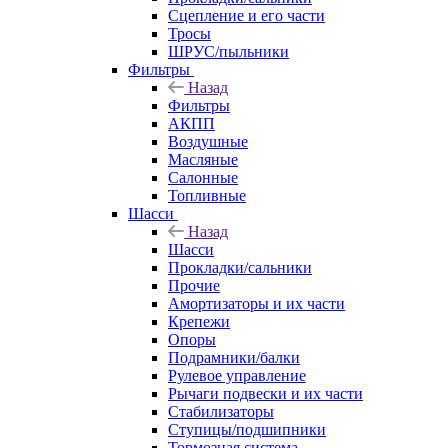
Сцепление и его части
Тросы
ШРУС/пыльники
Фильтры
Назад
Фильтры
АКПП
Воздушные
Масляные
Салонные
Топливные
Шасси
Назад
Шасси
Прокладки/сальники
Прочие
Амортизаторы и их части
Крепежи
Опоры
Подрамники/балки
Рулевое управление
Рычаги подвески и их части
Стабилизаторы
Ступицы/подшипники
Тормозная система