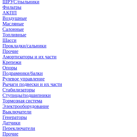
ШРУС/пыльники
Фильтры
АКПП
Воздушные
Масляные
Салонные
Топливные
Шасси
Прокладки/сальники
Прочие
Амортизаторы и их части
Крепежи
Опоры
Подрамники/балки
Рулевое управление
Рычаги подвески и их части
Стабилизаторы
Ступицы/подшипники
Тормозная система
Электрооборудование
Выключатели
Генераторы
Датчики
Переключатели
Прочие