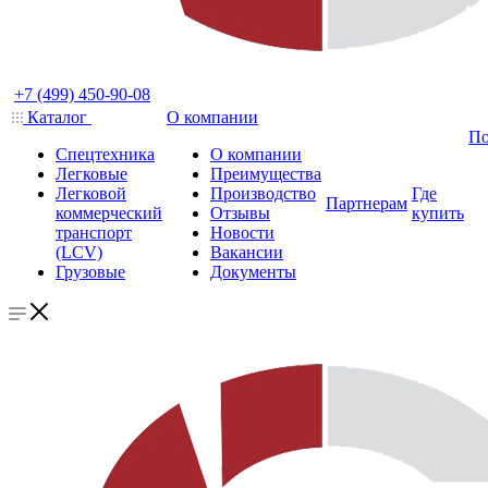
+7 (499) 450-90-08
Каталог
О компании
По
Спецтехника
О компании
Легковые
Преимущества
Легковой
Производство
Где
Партнерам
коммерческий
Отзывы
купить
транспорт
Новости
(LCV)
Вакансии
Грузовые
Документы