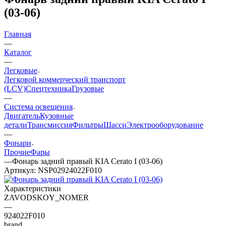
(03-06)
Главная
—
Каталог
—
Легковые
Легковой коммерческий транспорт
(LCV)
Спецтехника
Грузовые
—
Система освещения
Двигатель
Кузовные
детали
Трансмиссия
Фильтры
Шасси
Электрооборудование
—
Фонари
Прочие
Фары
—
Фонарь задний правый KIA Cerato I (03-06)
Артикул:
NSP02924022F010
Характеристики
ZAVODSKOY_NOMER
—
924022F010
brand