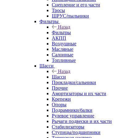
Сцепление и его части
Тросы
ШРУС/пыльники
Фильтры
Назад
Фильтры
АКПП
Воздушные
Масляные
Салонные
Топливные
Шасси
Назад
Шасси
Прокладки/сальники
Прочие
Амортизаторы и их части
Крепежи
Опоры
Подрамники/балки
Рулевое управление
Рычаги подвески и их части
Стабилизаторы
Ступицы/подшипники
Тормозная система