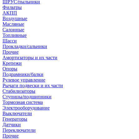
ШРУС/пыльники
Фильтры
АКПП
Воздушные
Масляные
Салонные
Топливные
Шасси
Прокладки/сальники
Прочие
Амортизаторы и их части
Крепежи
Опоры
Подрамники/балки
Рулевое управление
Рычаги подвески и их части
Стабилизаторы
Ступицы/подшипники
Тормозная система
Электрооборудование
Выключатели
Генераторы
Датчики
Переключатели
Прочие