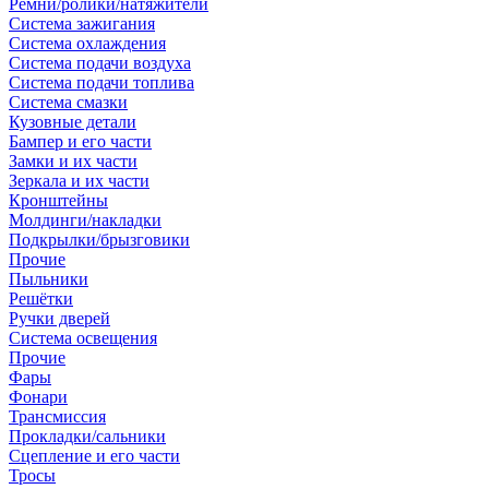
Ремни/ролики/натяжители
Система зажигания
Система охлаждения
Система подачи воздуха
Система подачи топлива
Система смазки
Кузовные детали
Бампер и его части
Замки и их части
Зеркала и их части
Кронштейны
Молдинги/накладки
Подкрылки/брызговики
Прочие
Пыльники
Решётки
Ручки дверей
Система освещения
Прочие
Фары
Фонари
Трансмиссия
Прокладки/сальники
Сцепление и его части
Тросы