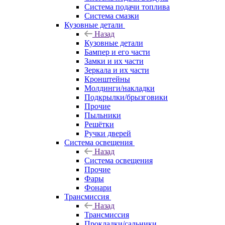
Система подачи топлива
Система смазки
Кузовные детали
Назад
Кузовные детали
Бампер и его части
Замки и их части
Зеркала и их части
Кронштейны
Молдинги/накладки
Подкрылки/брызговики
Прочие
Пыльники
Решётки
Ручки дверей
Система освещения
Назад
Система освещения
Прочие
Фары
Фонари
Трансмиссия
Назад
Трансмиссия
Прокладки/сальники