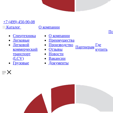
+7 (499) 450-90-08
Каталог
О компании
По
Спецтехника
О компании
Легковые
Преимущества
Легковой
Производство
Где
Партнерам
коммерческий
Отзывы
купить
транспорт
Новости
(LCV)
Вакансии
Грузовые
Документы