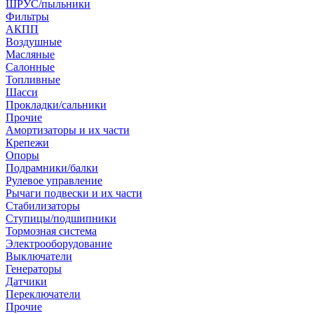
ШРУС/пыльники
Фильтры
АКПП
Воздушные
Масляные
Салонные
Топливные
Шасси
Прокладки/сальники
Прочие
Амортизаторы и их части
Крепежи
Опоры
Подрамники/балки
Рулевое управление
Рычаги подвески и их части
Стабилизаторы
Ступицы/подшипники
Тормозная система
Электрооборудование
Выключатели
Генераторы
Датчики
Переключатели
Прочие