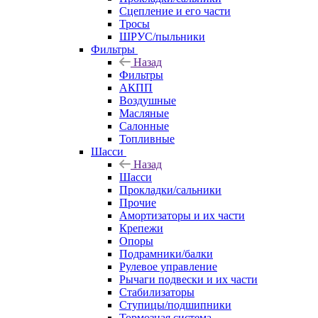
Сцепление и его части
Тросы
ШРУС/пыльники
Фильтры
Назад
Фильтры
АКПП
Воздушные
Масляные
Салонные
Топливные
Шасси
Назад
Шасси
Прокладки/сальники
Прочие
Амортизаторы и их части
Крепежи
Опоры
Подрамники/балки
Рулевое управление
Рычаги подвески и их части
Стабилизаторы
Ступицы/подшипники
Тормозная система