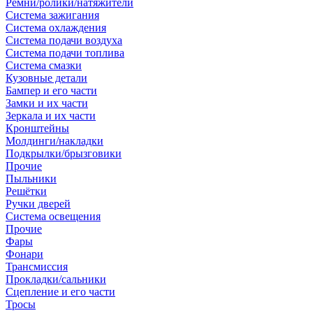
Ремни/ролики/натяжители
Система зажигания
Система охлаждения
Система подачи воздуха
Система подачи топлива
Система смазки
Кузовные детали
Бампер и его части
Замки и их части
Зеркала и их части
Кронштейны
Молдинги/накладки
Подкрылки/брызговики
Прочие
Пыльники
Решётки
Ручки дверей
Система освещения
Прочие
Фары
Фонари
Трансмиссия
Прокладки/сальники
Сцепление и его части
Тросы