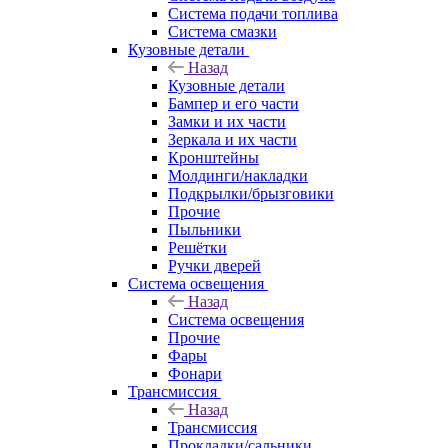
Система подачи топлива
Система смазки
Кузовные детали
Назад
Кузовные детали
Бампер и его части
Замки и их части
Зеркала и их части
Кронштейны
Молдинги/накладки
Подкрылки/брызговики
Прочие
Пыльники
Решётки
Ручки дверей
Система освещения
Назад
Система освещения
Прочие
Фары
Фонари
Трансмиссия
Назад
Трансмиссия
Прокладки/сальники