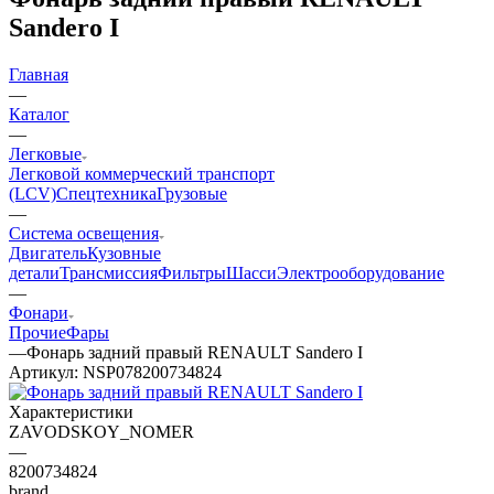
Sandero I
Главная
—
Каталог
—
Легковые
Легковой коммерческий транспорт
(LCV)
Спецтехника
Грузовые
—
Система освещения
Двигатель
Кузовные
детали
Трансмиссия
Фильтры
Шасси
Электрооборудование
—
Фонари
Прочие
Фары
—
Фонарь задний правый RENAULT Sandero I
Артикул:
NSP078200734824
Характеристики
ZAVODSKOY_NOMER
—
8200734824
brand