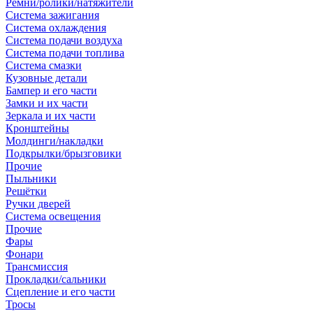
Ремни/ролики/натяжители
Система зажигания
Система охлаждения
Система подачи воздуха
Система подачи топлива
Система смазки
Кузовные детали
Бампер и его части
Замки и их части
Зеркала и их части
Кронштейны
Молдинги/накладки
Подкрылки/брызговики
Прочие
Пыльники
Решётки
Ручки дверей
Система освещения
Прочие
Фары
Фонари
Трансмиссия
Прокладки/сальники
Сцепление и его части
Тросы