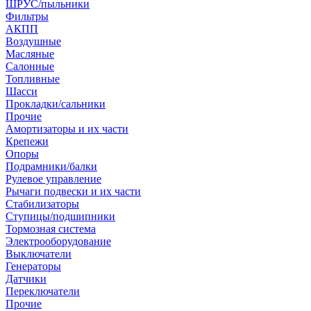
ШРУС/пыльники
Фильтры
АКПП
Воздушные
Масляные
Салонные
Топливные
Шасси
Прокладки/сальники
Прочие
Амортизаторы и их части
Крепежи
Опоры
Подрамники/балки
Рулевое управление
Рычаги подвески и их части
Стабилизаторы
Ступицы/подшипники
Тормозная система
Электрооборудование
Выключатели
Генераторы
Датчики
Переключатели
Прочие