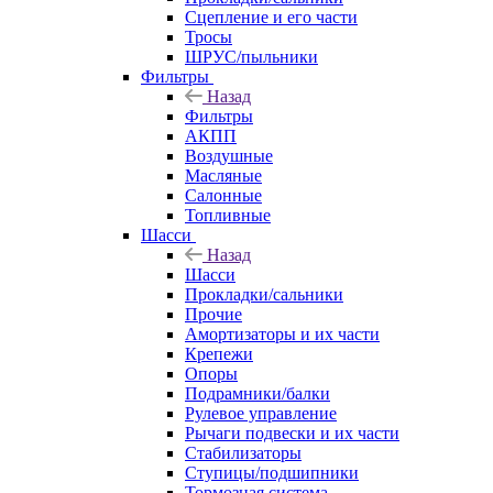
Сцепление и его части
Тросы
ШРУС/пыльники
Фильтры
Назад
Фильтры
АКПП
Воздушные
Масляные
Салонные
Топливные
Шасси
Назад
Шасси
Прокладки/сальники
Прочие
Амортизаторы и их части
Крепежи
Опоры
Подрамники/балки
Рулевое управление
Рычаги подвески и их части
Стабилизаторы
Ступицы/подшипники
Тормозная система