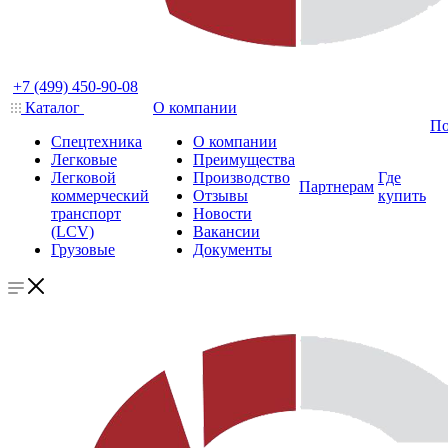
+7 (499) 450-90-08
Каталог
О компании
По
Спецтехника
О компании
Легковые
Преимущества
Легковой
Производство
Где
Партнерам
коммерческий
Отзывы
купить
транспорт
Новости
(LCV)
Вакансии
Грузовые
Документы