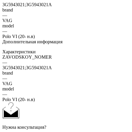
3G5943021;3G5943021A
brand
—
VAG
model
—
Polo VI (20- н.в)
Дополнительная информация
Характеристики
ZAVODSKOY_NOMER
—
3G5943021;3G5943021A
brand
—
VAG
model
—
Polo VI (20- н.в)
Нужна консультация?