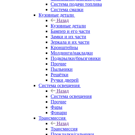
Система подачи топлива
Система смазки
Кузовные детали
Назад
Кузовные детали
Бампер и его части
Замки и их части
Зеркала и их части
Кронштейны
Молдинги/накладки
Подкрылки/брызговики
Прочие
Пыльники
Решётки
Ручки дверей
Система освещения
Назад
Система освещения
Прочие
Фары
Фонари
Трансмиссия
Назад
Трансмиссия
Прокладки/сальники