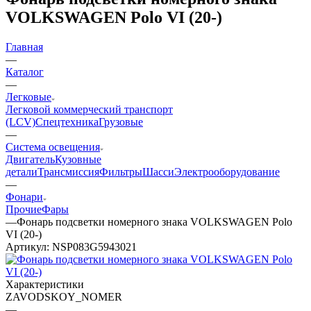
VOLKSWAGEN Polo VI (20-)
Главная
—
Каталог
—
Легковые
Легковой коммерческий транспорт
(LCV)
Спецтехника
Грузовые
—
Система освещения
Двигатель
Кузовные
детали
Трансмиссия
Фильтры
Шасси
Электрооборудование
—
Фонари
Прочие
Фары
—
Фонарь подсветки номерного знака VOLKSWAGEN Polo
VI (20-)
Артикул:
NSP083G5943021
Характеристики
ZAVODSKOY_NOMER
—