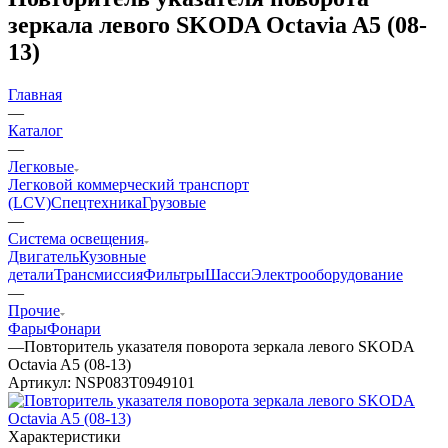
зеркала левого SKODA Octavia A5 (08-
13)
Главная
—
Каталог
—
Легковые
Легковой коммерческий транспорт
(LCV)
Спецтехника
Грузовые
—
Система освещения
Двигатель
Кузовные
детали
Трансмиссия
Фильтры
Шасси
Электрооборудование
—
Прочие
Фары
Фонари
—
Повторитель указателя поворота зеркала левого SKODA
Octavia A5 (08-13)
Артикул:
NSP083T0949101
Характеристики