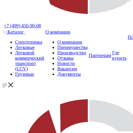
+7 (499) 450-90-08
Каталог
О компании
По
Спецтехника
О компании
Легковые
Преимущества
Легковой
Производство
Где
Партнерам
коммерческий
Отзывы
купить
транспорт
Новости
(LCV)
Вакансии
Грузовые
Документы