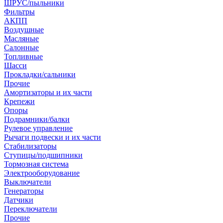
ШРУС/пыльники
Фильтры
АКПП
Воздушные
Масляные
Салонные
Топливные
Шасси
Прокладки/сальники
Прочие
Амортизаторы и их части
Крепежи
Опоры
Подрамники/балки
Рулевое управление
Рычаги подвески и их части
Стабилизаторы
Ступицы/подшипники
Тормозная система
Электрооборудование
Выключатели
Генераторы
Датчики
Переключатели
Прочие