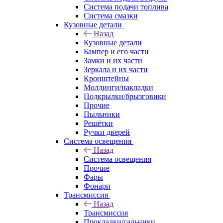
Система подачи топлива
Система смазки
Кузовные детали
Назад
Кузовные детали
Бампер и его части
Замки и их части
Зеркала и их части
Кронштейны
Молдинги/накладки
Подкрылки/брызговики
Прочие
Пыльники
Решётки
Ручки дверей
Система освещения
Назад
Система освещения
Прочие
Фары
Фонари
Трансмиссия
Назад
Трансмиссия
Прокладки/сальники