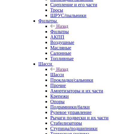
Сцепление и его части
Тросы
ШРУС/пыльники
Фильтры
Назад
Фильтры
АКПП
Воздушные
Масляные
Салонные
Топливные
Шасси
Назад
Шасси
Прокладки/сальники
Прочие
Амортизаторы и их части
Крепежи
Опоры
Подрамники/балки
Рулевое управление
Рычаги подвески и их части
Стабилизаторы
Ступицы/подшипники
Тормозная система