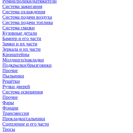
Ремни/ролики/натяжители
Система зажигания
Система охлаждения
Система подачи воздуха
Система подачи топлива
Система смазки
Кузовные детали
Бампер и его части
Замки и их части
Зеркала и их части
Кронштейны
Молдинги/накладки
Подкрылки/брызговики
Прочие
Пыльники
Решётки
Ручки дверей
Система освещения
Прочие
Фары
Фонари
Трансмиссия
Прокладки/сальники
Сцепление и его части
Тросы