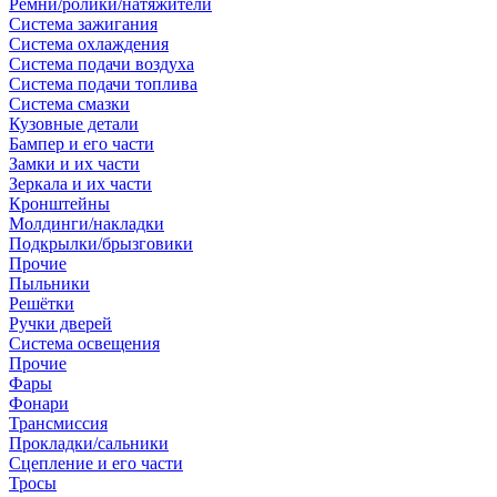
Ремни/ролики/натяжители
Система зажигания
Система охлаждения
Система подачи воздуха
Система подачи топлива
Система смазки
Кузовные детали
Бампер и его части
Замки и их части
Зеркала и их части
Кронштейны
Молдинги/накладки
Подкрылки/брызговики
Прочие
Пыльники
Решётки
Ручки дверей
Система освещения
Прочие
Фары
Фонари
Трансмиссия
Прокладки/сальники
Сцепление и его части
Тросы