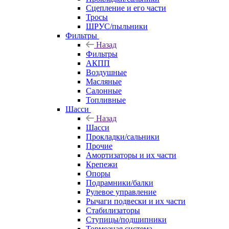
Сцепление и его части
Тросы
ШРУС/пыльники
Фильтры
Назад
Фильтры
АКПП
Воздушные
Масляные
Салонные
Топливные
Шасси
Назад
Шасси
Прокладки/сальники
Прочие
Амортизаторы и их части
Крепежи
Опоры
Подрамники/балки
Рулевое управление
Рычаги подвески и их части
Стабилизаторы
Ступицы/подшипники
Тормозная система