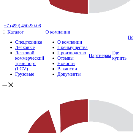
+7 (499) 450-90-08
Каталог
О компании
По
Спецтехника
О компании
Легковые
Преимущества
Легковой
Производство
Где
Партнерам
коммерческий
Отзывы
купить
транспорт
Новости
(LCV)
Вакансии
Грузовые
Документы