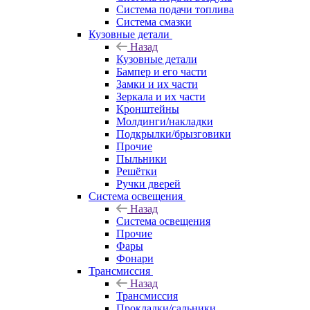
Система подачи топлива
Система смазки
Кузовные детали
Назад
Кузовные детали
Бампер и его части
Замки и их части
Зеркала и их части
Кронштейны
Молдинги/накладки
Подкрылки/брызговики
Прочие
Пыльники
Решётки
Ручки дверей
Система освещения
Назад
Система освещения
Прочие
Фары
Фонари
Трансмиссия
Назад
Трансмиссия
Прокладки/сальники