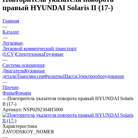
правый HYUNDAI Solaris II (17-)
Главная
—
Каталог
—
Легковые
Легковой коммерческий транспорт
(LCV)
Спецтехника
Грузовые
—
Система освещения
Двигатель
Кузовные
детали
Трансмиссия
Фильтры
Шасси
Электрооборудование
—
Прочие
Фары
Фонари
—
Повторитель указателя поворота правый HYUNDAI Solaris
II (17-)
Артикул:
NSP0292304H5000
Характеристики
ZAVODSKOY_NOMER
—