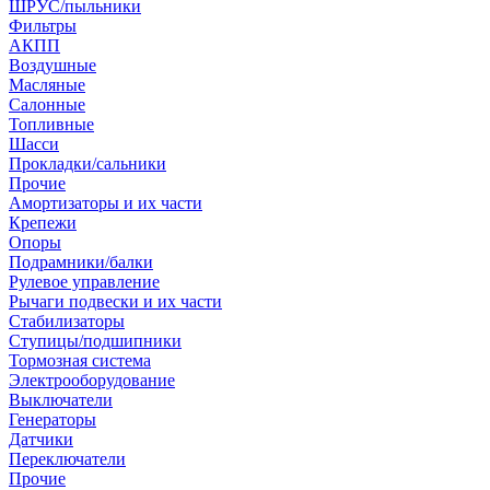
ШРУС/пыльники
Фильтры
АКПП
Воздушные
Масляные
Салонные
Топливные
Шасси
Прокладки/сальники
Прочие
Амортизаторы и их части
Крепежи
Опоры
Подрамники/балки
Рулевое управление
Рычаги подвески и их части
Стабилизаторы
Ступицы/подшипники
Тормозная система
Электрооборудование
Выключатели
Генераторы
Датчики
Переключатели
Прочие