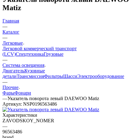
Matiz
Главная
—
Каталог
—
Легковые
Легковой коммерческий транспорт
(LCV)
Спецтехника
Грузовые
—
Система освещения
Двигатель
Кузовные
детали
Трансмиссия
Фильтры
Шасси
Электрооборудование
—
Прочие
Фары
Фонари
—
Указатель поворота левый DAEWOO Matiz
Артикул:
NSP0196563486
Характеристики
ZAVODSKOY_NOMER
—
96563486
brand