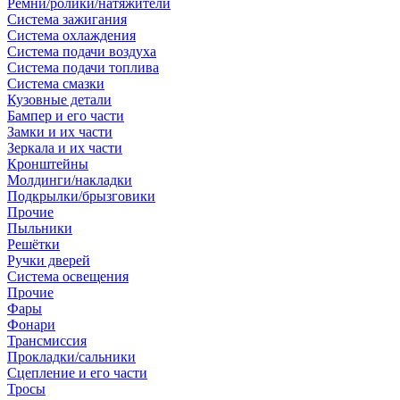
Ремни/ролики/натяжители
Система зажигания
Система охлаждения
Система подачи воздуха
Система подачи топлива
Система смазки
Кузовные детали
Бампер и его части
Замки и их части
Зеркала и их части
Кронштейны
Молдинги/накладки
Подкрылки/брызговики
Прочие
Пыльники
Решётки
Ручки дверей
Система освещения
Прочие
Фары
Фонари
Трансмиссия
Прокладки/сальники
Сцепление и его части
Тросы