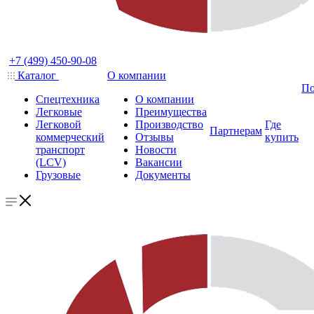
+7 (499) 450-90-08
Каталог
О компании
По
Спецтехника
О компании
Легковые
Преимущества
Легковой
Производство
Где
Партнерам
коммерческий
Отзывы
купить
транспорт
Новости
(LCV)
Вакансии
Грузовые
Документы