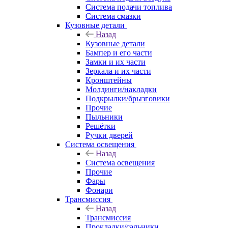
Система подачи топлива
Система смазки
Кузовные детали
Назад
Кузовные детали
Бампер и его части
Замки и их части
Зеркала и их части
Кронштейны
Молдинги/накладки
Подкрылки/брызговики
Прочие
Пыльники
Решётки
Ручки дверей
Система освещения
Назад
Система освещения
Прочие
Фары
Фонари
Трансмиссия
Назад
Трансмиссия
Прокладки/сальники