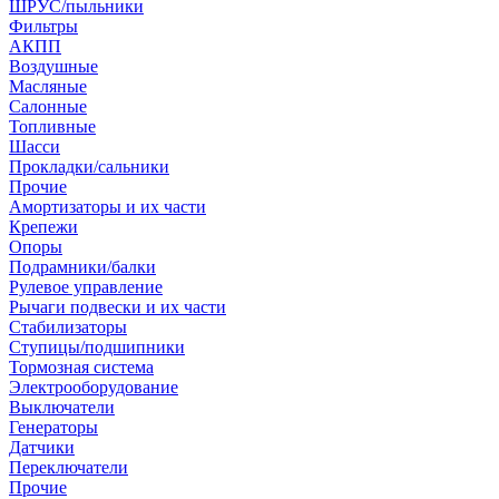
ШРУС/пыльники
Фильтры
АКПП
Воздушные
Масляные
Салонные
Топливные
Шасси
Прокладки/сальники
Прочие
Амортизаторы и их части
Крепежи
Опоры
Подрамники/балки
Рулевое управление
Рычаги подвески и их части
Стабилизаторы
Ступицы/подшипники
Тормозная система
Электрооборудование
Выключатели
Генераторы
Датчики
Переключатели
Прочие