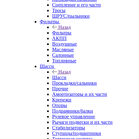
Сцепление и его части
Тросы
ШРУС/пыльники
Фильтры
Назад
Фильтры
АКПП
Воздушные
Масляные
Салонные
Топливные
Шасси
Назад
Шасси
Прокладки/сальники
Прочие
Амортизаторы и их части
Крепежи
Опоры
Подрамники/балки
Рулевое управление
Рычаги подвески и их части
Стабилизаторы
Ступицы/подшипники
Тормозная система