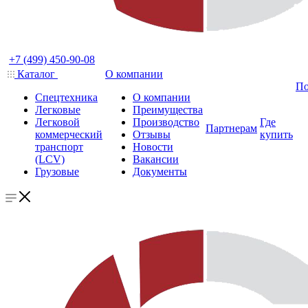
+7 (499) 450-90-08
Каталог
О компании
По
Спецтехника
О компании
Легковые
Преимущества
Легковой
Производство
Где
Партнерам
коммерческий
Отзывы
купить
транспорт
Новости
(LCV)
Вакансии
Грузовые
Документы