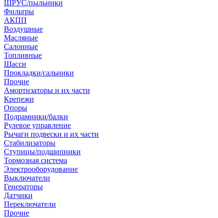
ШРУС/пыльники
Фильтры
АКПП
Воздушные
Масляные
Салонные
Топливные
Шасси
Прокладки/сальники
Прочие
Амортизаторы и их части
Крепежи
Опоры
Подрамники/балки
Рулевое управление
Рычаги подвески и их части
Стабилизаторы
Ступицы/подшипники
Тормозная система
Электрооборудование
Выключатели
Генераторы
Датчики
Переключатели
Прочие