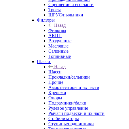
Сцепление и его части
Тросы
ШРУС/пыльники
Фильтры
Назад
Фильтры
АКПП
Воздушные
Масляные
Салонные
Топливные
Шасси
Назад
Шасси
Прокладки/сальники
Прочие
Амортизаторы и их части
Крепежи
Опоры
Подрамники/балки
Рулевое управление
Рычаги подвески и их части
Стабилизаторы
Ступицы/подшипники
Тормозная система