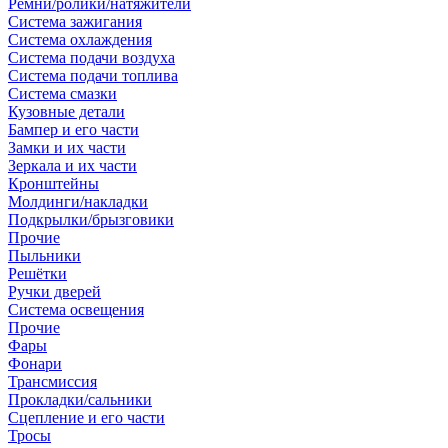
Ремни/ролики/натяжители
Система зажигания
Система охлаждения
Система подачи воздуха
Система подачи топлива
Система смазки
Кузовные детали
Бампер и его части
Замки и их части
Зеркала и их части
Кронштейны
Молдинги/накладки
Подкрылки/брызговики
Прочие
Пыльники
Решётки
Ручки дверей
Система освещения
Прочие
Фары
Фонари
Трансмиссия
Прокладки/сальники
Сцепление и его части
Тросы