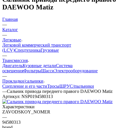
DAEWOO Matiz
Главная
—
Каталог
—
Легковые
Легковой коммерческий транспорт
(LCV)
Спецтехника
Грузовые
—
Трансмиссия
Двигатель
Кузовные детали
Система
освещения
Фильтры
Шасси
Электрооборудование
—
Прокладки/сальники
Сцепление и его части
Тросы
ШРУС/пыльники
—
Сальник привода переднего правого DAEWOO Matiz
Артикул:
NSP0194580313
Характеристики
ZAVODSKOY_NOMER
—
94580313
brand