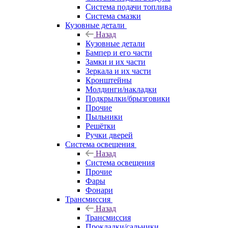
Система подачи топлива
Система смазки
Кузовные детали
Назад
Кузовные детали
Бампер и его части
Замки и их части
Зеркала и их части
Кронштейны
Молдинги/накладки
Подкрылки/брызговики
Прочие
Пыльники
Решётки
Ручки дверей
Система освещения
Назад
Система освещения
Прочие
Фары
Фонари
Трансмиссия
Назад
Трансмиссия
Прокладки/сальники