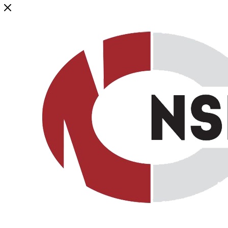
Генеральный дистрибьютор торговой марки NSP в России и ст