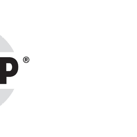
ранах СНГ