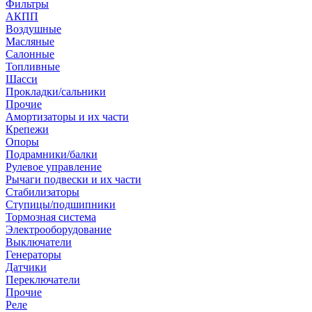
Фильтры
АКПП
Воздушные
Масляные
Салонные
Топливные
Шасси
Прокладки/сальники
Прочие
Амортизаторы и их части
Крепежи
Опоры
Подрамники/балки
Рулевое управление
Рычаги подвески и их части
Стабилизаторы
Ступицы/подшипники
Тормозная система
Электрооборудование
Выключатели
Генераторы
Датчики
Переключатели
Прочие
Реле