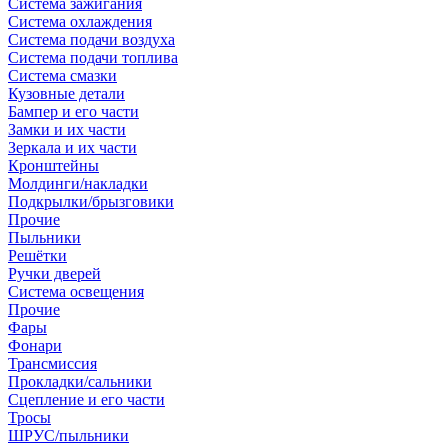
Система зажигания
Система охлаждения
Система подачи воздуха
Система подачи топлива
Система смазки
Кузовные детали
Бампер и его части
Замки и их части
Зеркала и их части
Кронштейны
Молдинги/накладки
Подкрылки/брызговики
Прочие
Пыльники
Решётки
Ручки дверей
Система освещения
Прочие
Фары
Фонари
Трансмиссия
Прокладки/сальники
Сцепление и его части
Тросы
ШРУС/пыльники