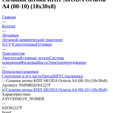
A4 (00-10) (18х30х8)
Главная
—
Каталог
—
Легковые
Легковой коммерческий транспорт
(LCV)
Спецтехника
Грузовые
—
Трансмиссия
Двигатель
Кузовные детали
Система
освещения
Фильтры
Шасси
Электрооборудование
—
Прокладки/сальники
Сцепление и его части
Тросы
ШРУС/пыльники
—
Сальник штока КПП SKODA Octavia A4 (00-10) (18х30х8)
Артикул:
NSP08020301227F
Характеристики
ZAVODSKOY_NOMER
—
020301227F
brand