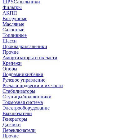
ШРУС/пыльники
Фильтры
АКПП
Воздушные
Масляные
Салонные
Топливные
Шасси
Прокладки/сальники
Прочие
Амортизаторы и их части
Крепежи
Опоры
Подрамники/балки
Рулевое управление
Рычаги подвески и их части
Стабилизаторы
Ступицы/подшипники
Тормозная система
Электрооборудование
Выключатели
Генераторы
Датчики
Переключатели
Прочие