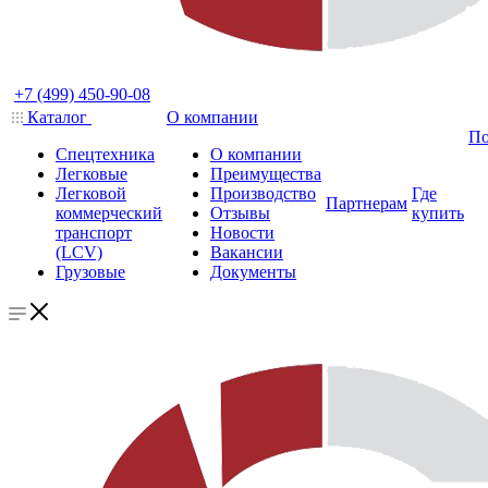
+7 (499) 450-90-08
Каталог
О компании
По
Спецтехника
О компании
Легковые
Преимущества
Легковой
Производство
Где
Партнерам
коммерческий
Отзывы
купить
транспорт
Новости
(LCV)
Вакансии
Грузовые
Документы