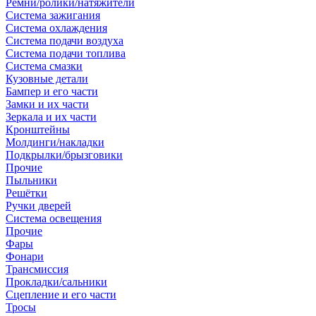
Ремни/ролики/натяжители
Система зажигания
Система охлаждения
Система подачи воздуха
Система подачи топлива
Система смазки
Кузовные детали
Бампер и его части
Замки и их части
Зеркала и их части
Кронштейны
Молдинги/накладки
Подкрылки/брызговики
Прочие
Пыльники
Решётки
Ручки дверей
Система освещения
Прочие
Фары
Фонари
Трансмиссия
Прокладки/сальники
Сцепление и его части
Тросы