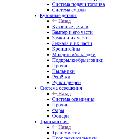
Система подачи топлива
Система смазки
Кузовные детали
Назад
Кузовные детали
Бампер и его части
Замки и их части
Зеркала и их части
Кронштейны
Молдинги/накладки
Подкрылки/брызговики
Прочие
Пыльники
Решётки
Ручки дверей
Система освещения
Назад
Система освещения
Прочие
Фары
Фонари
Трансмиссия
Назад
Трансмиссия
Прокладки/сальники