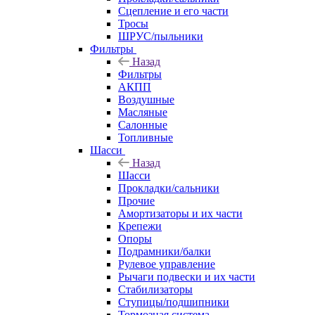
Сцепление и его части
Тросы
ШРУС/пыльники
Фильтры
Назад
Фильтры
АКПП
Воздушные
Масляные
Салонные
Топливные
Шасси
Назад
Шасси
Прокладки/сальники
Прочие
Амортизаторы и их части
Крепежи
Опоры
Подрамники/балки
Рулевое управление
Рычаги подвески и их части
Стабилизаторы
Ступицы/подшипники
Тормозная система