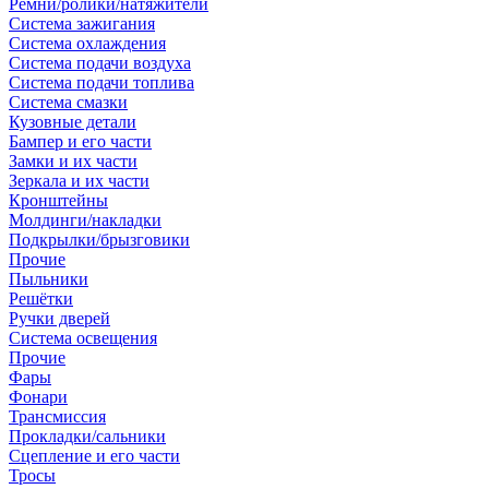
Ремни/ролики/натяжители
Система зажигания
Система охлаждения
Система подачи воздуха
Система подачи топлива
Система смазки
Кузовные детали
Бампер и его части
Замки и их части
Зеркала и их части
Кронштейны
Молдинги/накладки
Подкрылки/брызговики
Прочие
Пыльники
Решётки
Ручки дверей
Система освещения
Прочие
Фары
Фонари
Трансмиссия
Прокладки/сальники
Сцепление и его части
Тросы