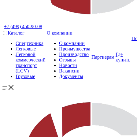
+7 (499) 450-90-08
Каталог
О компании
По
Спецтехника
О компании
Легковые
Преимущества
Легковой
Производство
Где
Партнерам
коммерческий
Отзывы
купить
транспорт
Новости
(LCV)
Вакансии
Грузовые
Документы