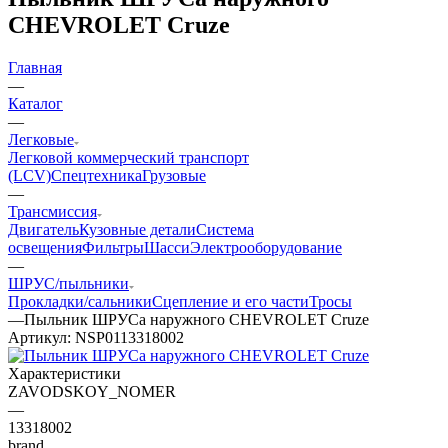
CHEVROLET Cruze
Главная
—
Каталог
—
Легковые
Легковой коммерческий транспорт
(LCV)
Спецтехника
Грузовые
—
Трансмиссия
Двигатель
Кузовные детали
Система
освещения
Фильтры
Шасси
Электрооборудование
—
ШРУС/пыльники
Прокладки/сальники
Сцепление и его части
Тросы
—
Пыльник ШРУСа наружного CHEVROLET Cruze
Артикул:
NSP0113318002
Характеристики
ZAVODSKOY_NOMER
—
13318002
brand