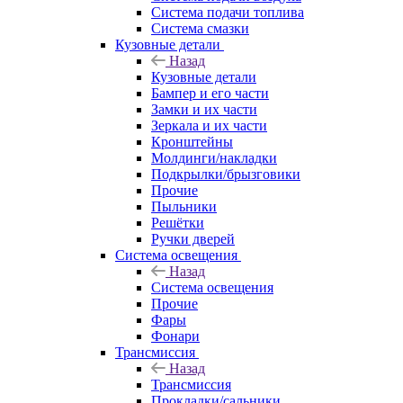
Система подачи топлива
Система смазки
Кузовные детали
Назад
Кузовные детали
Бампер и его части
Замки и их части
Зеркала и их части
Кронштейны
Молдинги/накладки
Подкрылки/брызговики
Прочие
Пыльники
Решётки
Ручки дверей
Система освещения
Назад
Система освещения
Прочие
Фары
Фонари
Трансмиссия
Назад
Трансмиссия
Прокладки/сальники