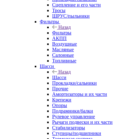
Сцепление и его части
Тросы
ШРУС/пыльники
Фильтры
Назад
Фильтры
АКПП
Воздушные
Масляные
Салонные
Топливные
Шасси
Назад
Шасси
Прокладки/сальники
Прочие
Амортизаторы и их части
Крепежи
Опоры
Подрамники/балки
Рулевое управление
Рычаги подвески и их части
Стабилизаторы
Ступицы/подшипники
Тормозная система