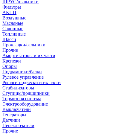
ШРУС/пыльники
Фильтры
АКПП
Воздушные
Масляные
Салонные
Топливные
Шасси
Прокладки/сальники
Прочие
Амортизаторы и их части
Крепежи
Опоры
Подрамники/балки
Рулевое управление
Рычаги подвески и их части
Стабилизаторы
Ступицы/подшипники
Тормозная система
Электрооборудование
Выключатели
Генераторы
Датчики
Переключатели
Прочие