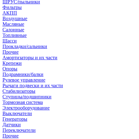
ШРУС/пыльники
Фильтры
АКПП
Воздушные
Масляные
Салонные
Топливные
Шасси
Прокладки/сальники
Прочие
Амортизаторы и их части
Крепежи
Опоры
Подрамники/балки
Рулевое управление
Рычаги подвески и их части
Стабилизаторы
Ступицы/подшипники
Тормозная система
Электрооборудование
Выключатели
Генераторы
Датчики
Переключатели
Прочие