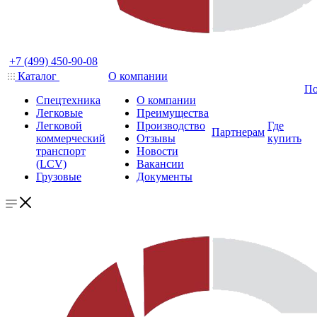
+7 (499) 450-90-08
Каталог
О компании
По
Спецтехника
О компании
Легковые
Преимущества
Легковой
Производство
Где
Партнерам
коммерческий
Отзывы
купить
транспорт
Новости
(LCV)
Вакансии
Грузовые
Документы