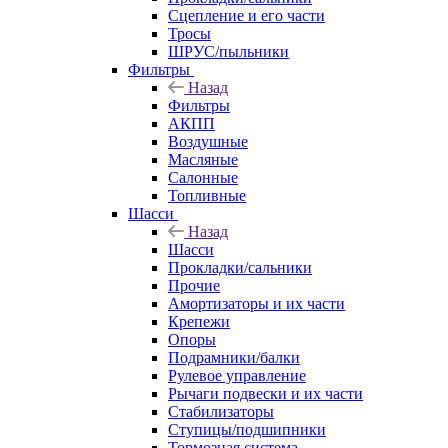
Сцепление и его части
Тросы
ШРУС/пыльники
Фильтры
Назад
Фильтры
АКПП
Воздушные
Масляные
Салонные
Топливные
Шасси
Назад
Шасси
Прокладки/сальники
Прочие
Амортизаторы и их части
Крепежи
Опоры
Подрамники/балки
Рулевое управление
Рычаги подвески и их части
Стабилизаторы
Ступицы/подшипники
Тормозная система