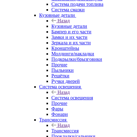
Система подачи топлива
Система смазки
Кузовные детали
Назад
Кузовные детали
Бампер и его части
Замки и их части
Зеркала и их части
Кронштейны
Молдинги/накладки
Подкрылки/брызговики
Прочие
Пыльники
Решётки
Ручки дверей
Система освещения
Назад
Система освещения
Прочие
Фары
Фонари
Трансмиссия
Назад
Трансмиссия
Прокладки/сальники