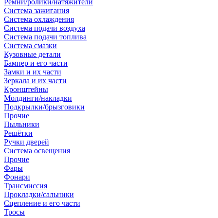
Ремни/ролики/натяжители
Система зажигания
Система охлаждения
Система подачи воздуха
Система подачи топлива
Система смазки
Кузовные детали
Бампер и его части
Замки и их части
Зеркала и их части
Кронштейны
Молдинги/накладки
Подкрылки/брызговики
Прочие
Пыльники
Решётки
Ручки дверей
Система освещения
Прочие
Фары
Фонари
Трансмиссия
Прокладки/сальники
Сцепление и его части
Тросы