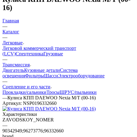
16)
Главная
—
Каталог
—
Легковые
Легковой коммерческий транспорт
(LCV)
Спецтехника
Грузовые
—
Трансмиссия
Двигатель
Кузовные детали
Система
освещения
Фильтры
Шасси
Электрооборудование
—
Сцепление и его части
Прокладки/сальники
Тросы
ШРУС/пыльники
—
Кулиса КПП DAEWOO Nexia М/Т (00-16)
Артикул:
NSP0196332660
Характеристики
ZAVODSKOY_NOMER
—
90342949;96273776;96332660
brand