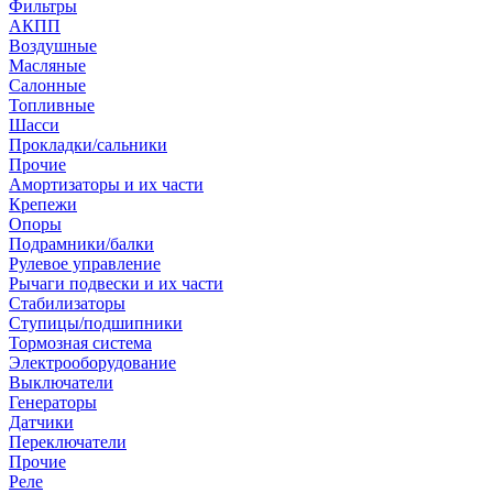
Фильтры
АКПП
Воздушные
Масляные
Салонные
Топливные
Шасси
Прокладки/сальники
Прочие
Амортизаторы и их части
Крепежи
Опоры
Подрамники/балки
Рулевое управление
Рычаги подвески и их части
Стабилизаторы
Ступицы/подшипники
Тормозная система
Электрооборудование
Выключатели
Генераторы
Датчики
Переключатели
Прочие
Реле