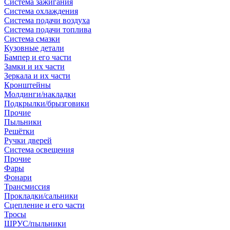
Система зажигания
Система охлаждения
Система подачи воздуха
Система подачи топлива
Система смазки
Кузовные детали
Бампер и его части
Замки и их части
Зеркала и их части
Кронштейны
Молдинги/накладки
Подкрылки/брызговики
Прочие
Пыльники
Решётки
Ручки дверей
Система освещения
Прочие
Фары
Фонари
Трансмиссия
Прокладки/сальники
Сцепление и его части
Тросы
ШРУС/пыльники