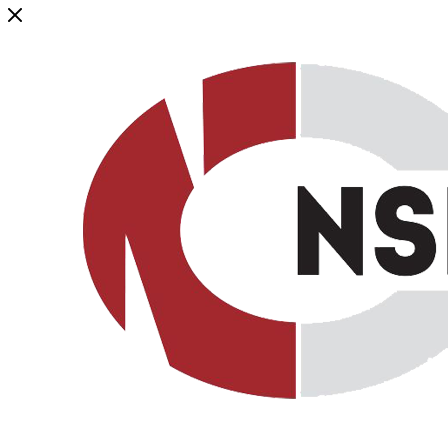
Генеральный дистрибьютор торговой марки NSP в России и ст