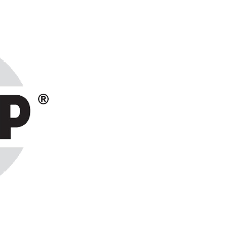
ранах СНГ