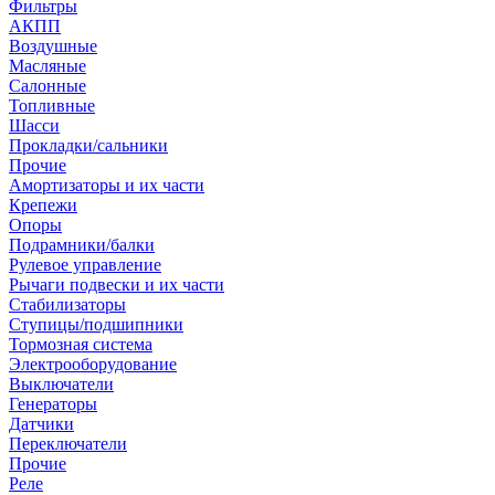
Фильтры
АКПП
Воздушные
Масляные
Салонные
Топливные
Шасси
Прокладки/сальники
Прочие
Амортизаторы и их части
Крепежи
Опоры
Подрамники/балки
Рулевое управление
Рычаги подвески и их части
Стабилизаторы
Ступицы/подшипники
Тормозная система
Электрооборудование
Выключатели
Генераторы
Датчики
Переключатели
Прочие
Реле