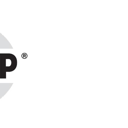
ранах СНГ