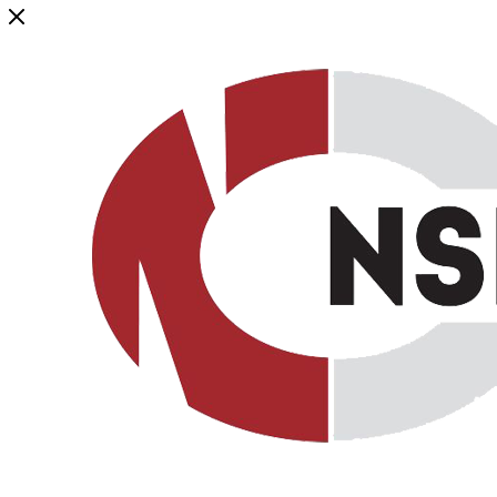
Генеральный дистрибьютор торговой марки NSP в России и ст