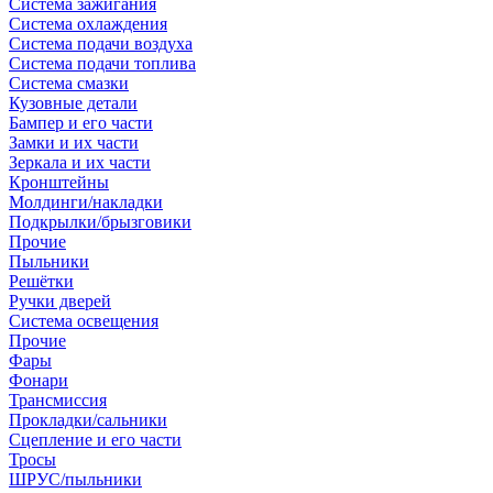
Система зажигания
Система охлаждения
Система подачи воздуха
Система подачи топлива
Система смазки
Кузовные детали
Бампер и его части
Замки и их части
Зеркала и их части
Кронштейны
Молдинги/накладки
Подкрылки/брызговики
Прочие
Пыльники
Решётки
Ручки дверей
Система освещения
Прочие
Фары
Фонари
Трансмиссия
Прокладки/сальники
Сцепление и его части
Тросы
ШРУС/пыльники