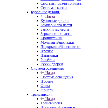
Система подачи топлива
Система смазки
Кузовные детали
Назад
Кузовные детали
Бампер и его части
Замки и их части
Зеркала и их части
Кронштейны
Молдинги/накладки
Подкрылки/брызговики
Прочие
Пыльники
Решётки
Ручки дверей
Система освещения
Назад
Система освещения
Прочие
Фары
Фонари
Трансмиссия
Назад
Трансмиссия
Прокладки/сальники