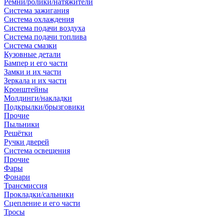
Ремни/ролики/натяжители
Система зажигания
Система охлаждения
Система подачи воздуха
Система подачи топлива
Система смазки
Кузовные детали
Бампер и его части
Замки и их части
Зеркала и их части
Кронштейны
Молдинги/накладки
Подкрылки/брызговики
Прочие
Пыльники
Решётки
Ручки дверей
Система освещения
Прочие
Фары
Фонари
Трансмиссия
Прокладки/сальники
Сцепление и его части
Тросы