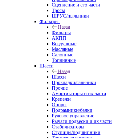
Сцепление и его части
Тросы
ШРУС/пыльники
Фильтры
Назад
Фильтры
АКПП
Воздушные
Масляные
Салонные
Топливные
Шасси
Назад
Шасси
Прокладки/сальники
Прочие
Амортизаторы и их части
Крепежи
Опоры
Подрамники/балки
Рулевое управление
Рычаги подвески и их части
Стабилизаторы
Ступицы/подшипники
Тормозная система