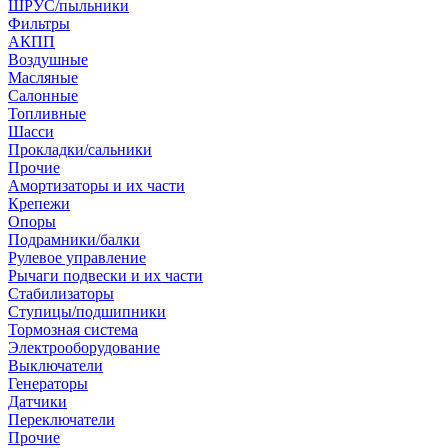
ШРУС/пыльники
Фильтры
АКПП
Воздушные
Масляные
Салонные
Топливные
Шасси
Прокладки/сальники
Прочие
Амортизаторы и их части
Крепежи
Опоры
Подрамники/балки
Рулевое управление
Рычаги подвески и их части
Стабилизаторы
Ступицы/подшипники
Тормозная система
Электрооборудование
Выключатели
Генераторы
Датчики
Переключатели
Прочие