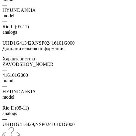
—
HYUNDAI/KIA
model
—
Rio II (05-11)
analogs
—
UHD1G413429,NSP02416101G000
Дополнительная информация
Характеристики
ZAVODSKOY_NOMER
—
416101G000
brand
—
HYUNDAI/KIA
model
—
Rio II (05-11)
analogs
—
UHD1G413429,NSP02416101G000