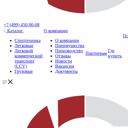
+7 (499) 450-90-08
Каталог
О компании
По
Спецтехника
О компании
Легковые
Преимущества
Легковой
Производство
Где
Партнерам
коммерческий
Отзывы
купить
транспорт
Новости
(LCV)
Вакансии
Грузовые
Документы