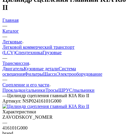
II
Главная
—
Каталог
—
Легковые
Легковой коммерческий транспорт
(LCV)
Спецтехника
Грузовые
—
Трансмиссия
Двигатель
Кузовные детали
Система
освещения
Фильтры
Шасси
Электрооборудование
—
Сцепление и его части
Прокладки/сальники
Тросы
ШРУС/пыльники
—
Цилиндр сцепления главный KIA Rio II
Артикул:
NSP02416101G000
Характеристики
ZAVODSKOY_NOMER
—
416101G000
brand