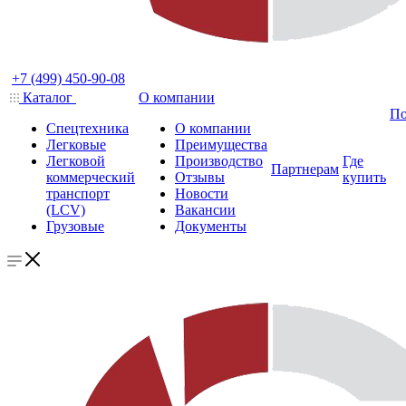
+7 (499) 450-90-08
Каталог
О компании
По
Спецтехника
О компании
Легковые
Преимущества
Легковой
Производство
Где
Партнерам
коммерческий
Отзывы
купить
транспорт
Новости
(LCV)
Вакансии
Грузовые
Документы