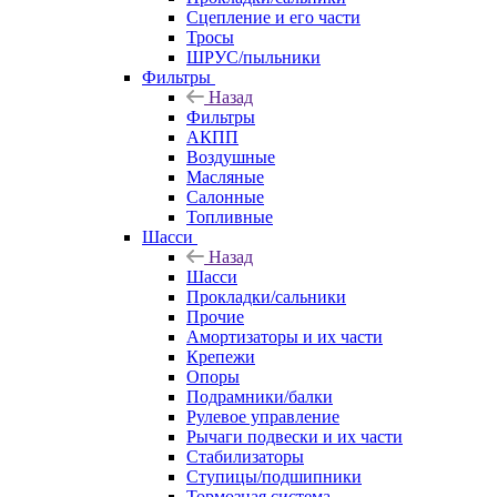
Сцепление и его части
Тросы
ШРУС/пыльники
Фильтры
Назад
Фильтры
АКПП
Воздушные
Масляные
Салонные
Топливные
Шасси
Назад
Шасси
Прокладки/сальники
Прочие
Амортизаторы и их части
Крепежи
Опоры
Подрамники/балки
Рулевое управление
Рычаги подвески и их части
Стабилизаторы
Ступицы/подшипники
Тормозная система