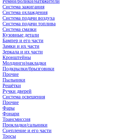
Ремни/ролики/натяжители
Система зажигания
Система охлаждения
Система подачи воздуха
Система подачи топлива
Система смазки
Кузовные детали
Бампер и его части
Замки и их части
Зеркала и их части
Кронштейны
Молдинги/накладки
Подкрылки/брызговики
Прочие
Пыльники
Решётки
Ручки дверей
Система освещения
Прочие
Фары
Фонари
Трансмиссия
Прокладки/сальники
Сцепление и его части
Тросы