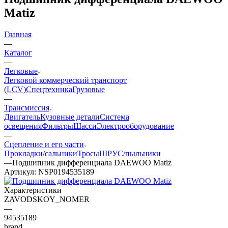
Matiz
Главная
—
Каталог
—
Легковые
Легковой коммерческий транспорт
(LCV)
Спецтехника
Грузовые
—
Трансмиссия
Двигатель
Кузовные детали
Система
освещения
Фильтры
Шасси
Электрооборудование
—
Сцепление и его части
Прокладки/сальники
Тросы
ШРУС/пыльники
—
Подшипник дифференциала DAEWOO Matiz
Артикул:
NSP0194535189
Характеристики
ZAVODSKOY_NOMER
—
94535189
brand