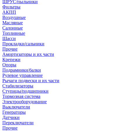
ШРУС/пыльники
Фильтры
АКПП
Воздушные
Масляные
Салонные
Топливные
Шасси
Прокладки/сальники
Прочие
Амортизаторы и их части
Крепежи
Опоры
Подрамники/балки
Рулевое управление
Рычаги подвески и их части
Стабилизаторы
Ступицы/подшипники
Тормозная система
Электрооборудование
Выключатели
Генераторы
Датчики
Переключатели
Прочие