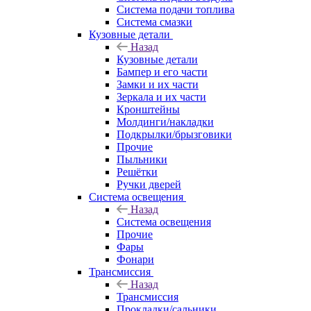
Система подачи топлива
Система смазки
Кузовные детали
Назад
Кузовные детали
Бампер и его части
Замки и их части
Зеркала и их части
Кронштейны
Молдинги/накладки
Подкрылки/брызговики
Прочие
Пыльники
Решётки
Ручки дверей
Система освещения
Назад
Система освещения
Прочие
Фары
Фонари
Трансмиссия
Назад
Трансмиссия
Прокладки/сальники