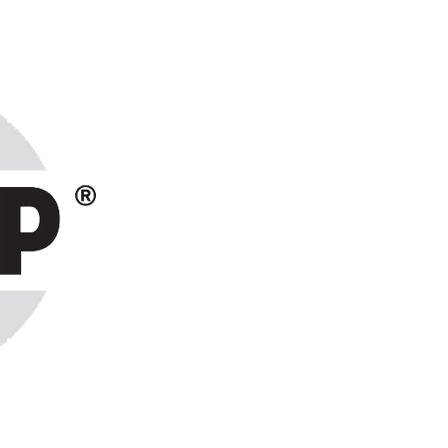
ранах СНГ