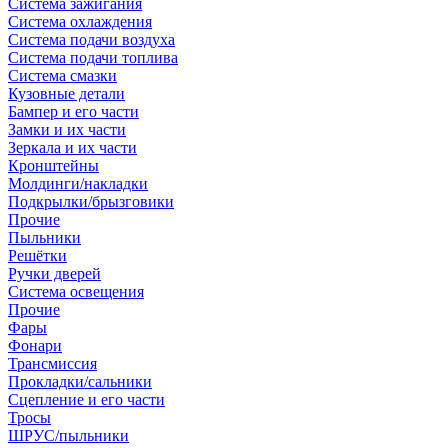
Система зажигания
Система охлаждения
Система подачи воздуха
Система подачи топлива
Система смазки
Кузовные детали
Бампер и его части
Замки и их части
Зеркала и их части
Кронштейны
Молдинги/накладки
Подкрылки/брызговики
Прочие
Пыльники
Решётки
Ручки дверей
Система освещения
Прочие
Фары
Фонари
Трансмиссия
Прокладки/сальники
Сцепление и его части
Тросы
ШРУС/пыльники