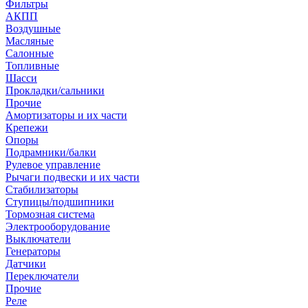
Фильтры
АКПП
Воздушные
Масляные
Салонные
Топливные
Шасси
Прокладки/сальники
Прочие
Амортизаторы и их части
Крепежи
Опоры
Подрамники/балки
Рулевое управление
Рычаги подвески и их части
Стабилизаторы
Ступицы/подшипники
Тормозная система
Электрооборудование
Выключатели
Генераторы
Датчики
Переключатели
Прочие
Реле