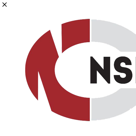
Генеральный дистрибьютор торговой марки NSP в России и ст