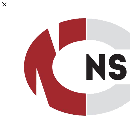
Генеральный дистрибьютор торговой марки NSP в России и ст