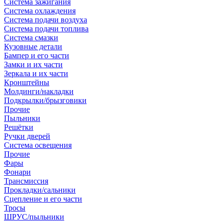
Система зажигания
Система охлаждения
Система подачи воздуха
Система подачи топлива
Система смазки
Кузовные детали
Бампер и его части
Замки и их части
Зеркала и их части
Кронштейны
Молдинги/накладки
Подкрылки/брызговики
Прочие
Пыльники
Решётки
Ручки дверей
Система освещения
Прочие
Фары
Фонари
Трансмиссия
Прокладки/сальники
Сцепление и его части
Тросы
ШРУС/пыльники