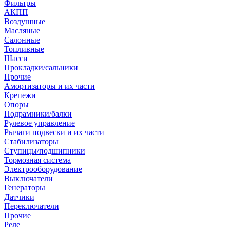
Фильтры
АКПП
Воздушные
Масляные
Салонные
Топливные
Шасси
Прокладки/сальники
Прочие
Амортизаторы и их части
Крепежи
Опоры
Подрамники/балки
Рулевое управление
Рычаги подвески и их части
Стабилизаторы
Ступицы/подшипники
Тормозная система
Электрооборудование
Выключатели
Генераторы
Датчики
Переключатели
Прочие
Реле