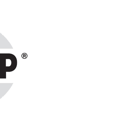
ранах СНГ