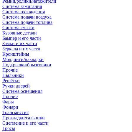
Ремни/ролики/натяжители
Система зажигания
Система охлаждения
Система подачи воздуха
Система подачи топлива
Система смазки
Кузовные детали
Бампер и его части
Замки и их части
Зеркала и их части
Кронштейны
Молдинги/накладки
Подкрылки/брызговики
Прочие
Пыльники
Решётки
Ручки дверей
Система освещения
Прочие
Фары
Фонари
Трансмиссия
Прокладки/сальники
Сцепление и его части
Тросы