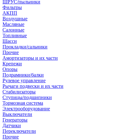
ШРУС/пыльники
Фильтры
АКПП
Воздушные
Масляные
Салонные
Топливные
Шасси
Прокладки/сальники
Прочие
Амортизаторы и их части
Крепежи
Опоры
Подрамники/балки
Рулевое управление
Рычаги подвески и их части
Стабилизаторы
Ступицы/подшипники
Тормозная система
Электрооборудование
Выключатели
Генераторы
Датчики
Переключатели
Прочие