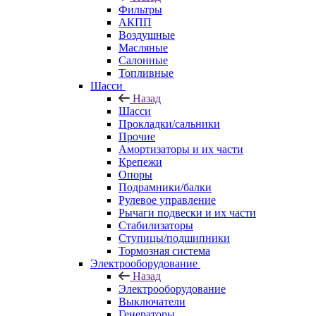
Фильтры
АКПП
Воздушные
Масляные
Салонные
Топливные
Шасси
Назад
Шасси
Прокладки/сальники
Прочие
Амортизаторы и их части
Крепежи
Опоры
Подрамники/балки
Рулевое управление
Рычаги подвески и их части
Стабилизаторы
Ступицы/подшипники
Тормозная система
Электрооборудование
Назад
Электрооборудование
Выключатели
Генераторы