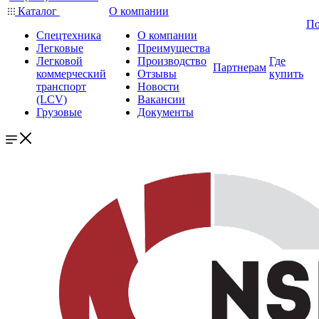
Каталог
О компании
По
Спецтехника
О компании
Легковые
Преимущества
Легковой
Производство
Где
Партнерам
коммерческий
Отзывы
купить
транспорт
Новости
(LCV)
Вакансии
Грузовые
Документы