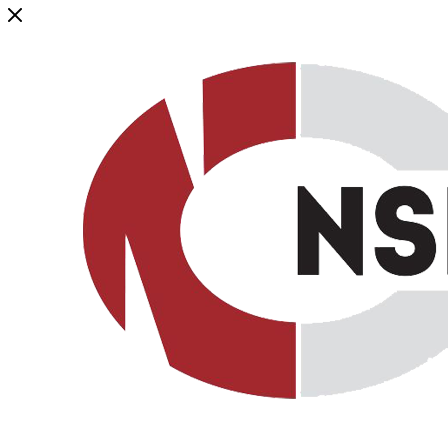
Генеральный дистрибьютор торговой марки NSP в России и ст