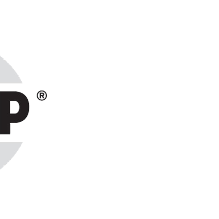
ранах СНГ