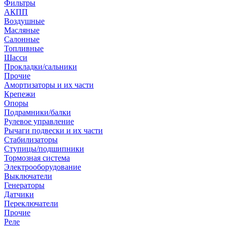
Фильтры
АКПП
Воздушные
Масляные
Салонные
Топливные
Шасси
Прокладки/сальники
Прочие
Амортизаторы и их части
Крепежи
Опоры
Подрамники/балки
Рулевое управление
Рычаги подвески и их части
Стабилизаторы
Ступицы/подшипники
Тормозная система
Электрооборудование
Выключатели
Генераторы
Датчики
Переключатели
Прочие
Реле