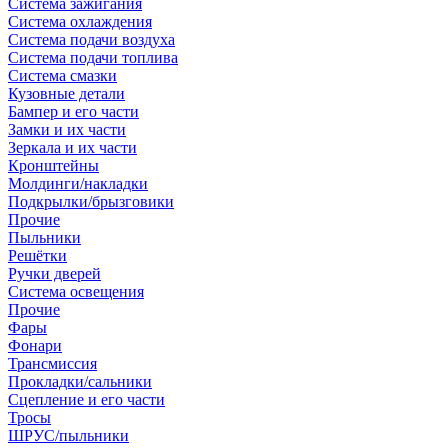
Система зажигания
Система охлаждения
Система подачи воздуха
Система подачи топлива
Система смазки
Кузовные детали
Бампер и его части
Замки и их части
Зеркала и их части
Кронштейны
Молдинги/накладки
Подкрылки/брызговики
Прочие
Пыльники
Решётки
Ручки дверей
Система освещения
Прочие
Фары
Фонари
Трансмиссия
Прокладки/сальники
Сцепление и его части
Тросы
ШРУС/пыльники