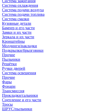
Система зажигания
Система охлаждения
Система подачи воздуха
Система подачи топлива
Система смазки
Кузовные детали
Бампер и его части
Замки и их части
Зеркала и их части
Кронштейны
Молдинги/накладки
Подкрылки/брызговики
Прочие
Пыльники
Решётки
Ручки дверей
Система освещения
Прочие
Фары
Фонари
Трансмиссия
Прокладки/сальники
Сцепление и его части
Тросы
ШРУС/пыльники