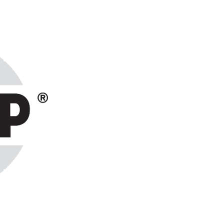
ранах СНГ