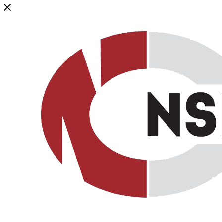
Генеральный дистрибьютор торговой марки NSP в России и ст