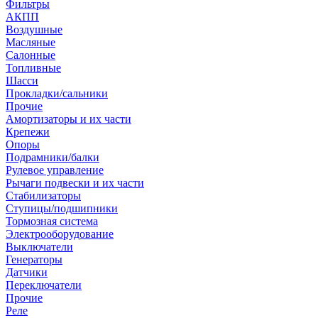
Фильтры
АКПП
Воздушные
Масляные
Салонные
Топливные
Шасси
Прокладки/сальники
Прочие
Амортизаторы и их части
Крепежи
Опоры
Подрамники/балки
Рулевое управление
Рычаги подвески и их части
Стабилизаторы
Ступицы/подшипники
Тормозная система
Электрооборудование
Выключатели
Генераторы
Датчики
Переключатели
Прочие
Реле