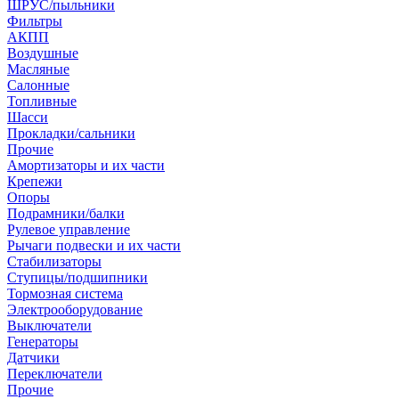
ШРУС/пыльники
Фильтры
АКПП
Воздушные
Масляные
Салонные
Топливные
Шасси
Прокладки/сальники
Прочие
Амортизаторы и их части
Крепежи
Опоры
Подрамники/балки
Рулевое управление
Рычаги подвески и их части
Стабилизаторы
Ступицы/подшипники
Тормозная система
Электрооборудование
Выключатели
Генераторы
Датчики
Переключатели
Прочие