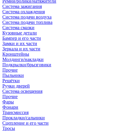
Ремни/ролики/натяжители
Система зажигания
Система охлаждения
Система подачи воздуха
Система подачи топлива
Система смазки
Кузовные детали
Бампер и его части
Замки и их части
Зеркала и их части
Кронштейны
Молдинги/накладки
Подкрылки/брызговики
Прочие
Пыльники
Решётки
Ручки дверей
Система освещения
Прочие
Фары
Фонари
Трансмиссия
Прокладки/сальники
Сцепление и его части
Тросы