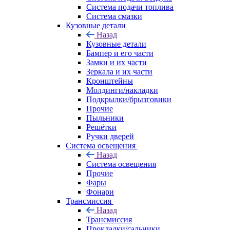
Система подачи топлива
Система смазки
Кузовные детали
Назад
Кузовные детали
Бампер и его части
Замки и их части
Зеркала и их части
Кронштейны
Молдинги/накладки
Подкрылки/брызговики
Прочие
Пыльники
Решётки
Ручки дверей
Система освещения
Назад
Система освещения
Прочие
Фары
Фонари
Трансмиссия
Назад
Трансмиссия
Прокладки/сальники