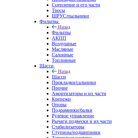
Сцепление и его части
Тросы
ШРУС/пыльники
Фильтры
Назад
Фильтры
АКПП
Воздушные
Масляные
Салонные
Топливные
Шасси
Назад
Шасси
Прокладки/сальники
Прочие
Амортизаторы и их части
Крепежи
Опоры
Подрамники/балки
Рулевое управление
Рычаги подвески и их части
Стабилизаторы
Ступицы/подшипники
Тормозная система