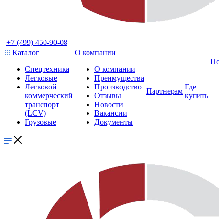
+7 (499) 450-90-08
Каталог
О компании
По
Спецтехника
О компании
Легковые
Преимущества
Легковой
Производство
Где
Партнерам
коммерческий
Отзывы
купить
транспорт
Новости
(LCV)
Вакансии
Грузовые
Документы