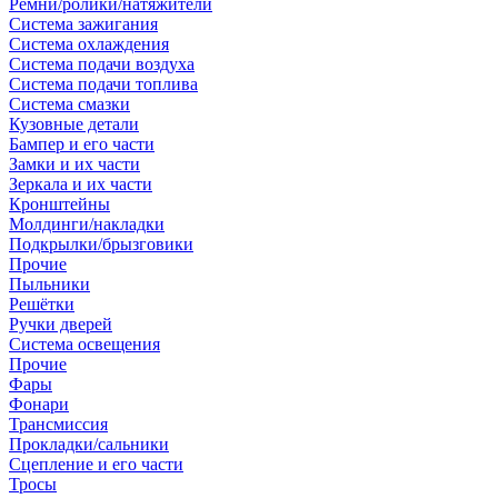
Ремни/ролики/натяжители
Система зажигания
Система охлаждения
Система подачи воздуха
Система подачи топлива
Система смазки
Кузовные детали
Бампер и его части
Замки и их части
Зеркала и их части
Кронштейны
Молдинги/накладки
Подкрылки/брызговики
Прочие
Пыльники
Решётки
Ручки дверей
Система освещения
Прочие
Фары
Фонари
Трансмиссия
Прокладки/сальники
Сцепление и его части
Тросы