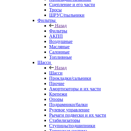
Сцепление и его части
Тросы
ШРУС/пыльники
Фильтры
Назад
Фильтры
АКПП
Воздушные
Масляные
Салонные
Топливные
Шасси
Назад
Шасси
Прокладки/сальники
Прочие
Амортизаторы и их части
Крепежи
Опоры
Подрамники/балки
Рулевое управление
Рычаги подвески и их части
Стабилизаторы
Ступицы/подшипники
Тормозная система