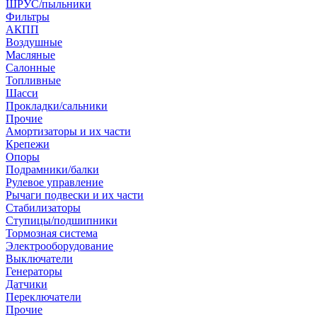
ШРУС/пыльники
Фильтры
АКПП
Воздушные
Масляные
Салонные
Топливные
Шасси
Прокладки/сальники
Прочие
Амортизаторы и их части
Крепежи
Опоры
Подрамники/балки
Рулевое управление
Рычаги подвески и их части
Стабилизаторы
Ступицы/подшипники
Тормозная система
Электрооборудование
Выключатели
Генераторы
Датчики
Переключатели
Прочие