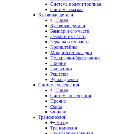
Система подачи топлива
Система смазки
Кузовные детали
Назад
Кузовные детали
Бампер и его части
Замки и их части
Зеркала и их части
Кронштейны
Молдинги/накладки
Подкрылки/брызговики
Прочие
Пыльники
Решётки
Ручки дверей
Система освещения
Назад
Система освещения
Прочие
Фары
Фонари
Трансмиссия
Назад
Трансмиссия
Прокладки/сальники