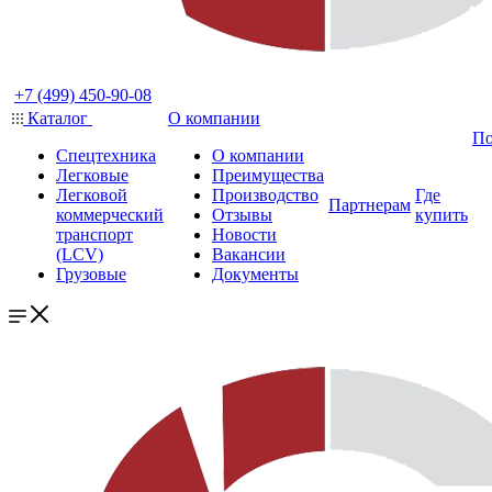
+7 (499) 450-90-08
Каталог
О компании
По
Спецтехника
О компании
Легковые
Преимущества
Легковой
Производство
Где
Партнерам
коммерческий
Отзывы
купить
транспорт
Новости
(LCV)
Вакансии
Грузовые
Документы